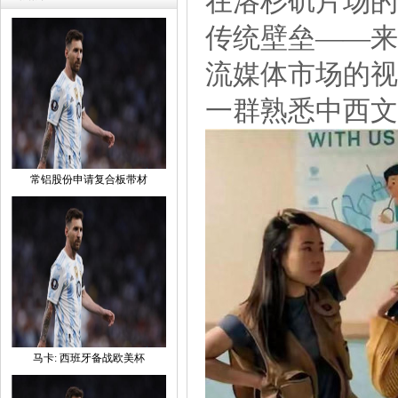
在洛杉矶片场的
传统壁垒——来
流媒体市场的视
一群熟悉中西文
常铝股份申请复合板带材
马卡:西班牙备战欧美杯